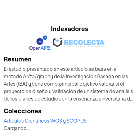
Indexadores
Resumen
El estudio presentado en este artículo se basa en el
método Ar/to/graphy de la Investigación Basada en las
Artes (IBA) y tiene como principal objetivo valorar si el
proyecto de diseño y validación de un sistema de análisis
de los planes de estudios en la enseñanza universitaria de
las artes dentro de los Sistemas Internos de Garantía de la
Colecciones
Calidad de los centros resulta viable en el contexto de la
Artículos Científicos WOS y SCOPUS
Escuela Superior de Ingeniería y Tecnología (ESIT) de UNIR,
Cargando...
utilizando la rúbrica de valoración de guías docentes del
grupo ODAS. Tras la aplicación de dicha rúbrica a una guía