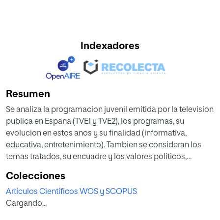
Indexadores
Resumen
Se analiza la programacion juvenil emitida por la television
publica en Espana (TVE1 y TVE2), los programas, su
evolucion en estos anos y su finalidad (informativa,
educativa, entretenimiento). Tambien se consideran los
temas tratados, su encuadre y los valores politicos,
sociales y culturales presentes en estos programas. Se
Colecciones
muestra como, en un periodo en el que los jovenes
Artículos Científicos WOS y SCOPUS
representaban un alto porcentaje del electorado, TVE
Cargando...
perdio la oportunidad de interactuar eficazmente con ellos
por no comprender sus necesidades, intereses y habitos