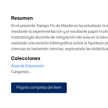
Resumen
En el presente Trabajo Fin de Máster se ha estudiado la 
mediante la experimentación y el resultante papel moti
metodología docente de integración del aula en el labora
realizado una revisión bibliográfica sobre la hipótesis 
ciencias es haciendo ciencias, explorando las didácticas
actual que ocupan las prácticas de laboratorio en la ES
Colecciones
construcción de conocimientos y actitudes que se pr
Área de Educación
individual, guiada por una metodología docente concreta
Cargando...
demostrar el aumento de motivación y asimilación de co
ventajas que podría tener esta metodología frente a las
muestra un propuesta práctica de implantación de esta
Página completa del ítem
didáctica del bloque “Los seres vivos y su diversidad” e
ESO en el Colegio Altasierra de Sevilla. Finalmente se h
descriptivo mediante una encuesta al alumnado, con el f
en el uso de esta metodología, y su influencia en los 