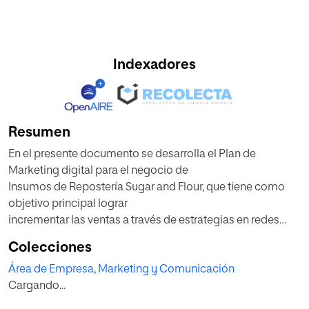
Indexadores
Resumen
En el presente documento se desarrolla el Plan de
Marketing digital para el negocio de
Insumos de Repostería Sugar and Flour, que tiene como
objetivo principal lograr
incrementar las ventas a través de estrategias en redes
sociales.
Colecciones
Para poder conocer el negocio, se plantearon análisis
Área de Empresa, Marketing y Comunicación
como: El modelo de negocio
Cargando...
Canvas, Pestel, Dafo, Came, 5 fuerzas de Porter y el análisis
de la competencia.