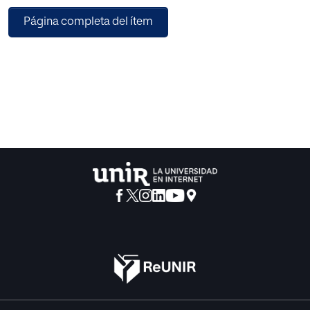
Para definir el público objetivo, se creó un Buyer Persona y
Página completa del ítem
un customer journey map.
Creamos un Plan de acción, donde se colocaron las
estrategias y tácticas a utilizar, lo
que tomará 6 meses según lo descrito en el calendario de
actuación.
A continuación, un plan de contingencia por si llegara a
ocurrir imprevistos en el plan
principal; seguido de una estimación del presupuesto
neto.
Y, finalmente un ROI, para saber cuál será el retorno de la
inversión que se prevé
alcanzar durante el tiempo establecido.