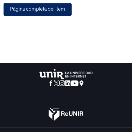
cada una de las actividades de la propuesta de
Página completa del ítem
innovación, corresponden a metodologías activas, trabajo
colaborativo y cooperativo, todas las cuales permiten que
el aprendizaje de los estudiantes sea realmente
significativo y reflexivo frente a las temáticas propuestas.
Los resultados obtenidos, evidencian que el diseño de la
propuesta favorece el fortalecimiento de los procesos de
interculturalidad en el aula de clase, potenciando las
capacidades y habilidades de los estudiantes, en relación
al dominio y apropiación de herramientas tecnológicas en
el desarrollo de sus procesos de enseñanza-aprendizaje.
En conclusión, el trabajo responde a problemáticas
educativas predominantes en la actualidad y sugiere el
desarrollo de una serie de actividades que pueden
impactar positivamente en las relaciones humanas que se
construyen al interior de las IE.