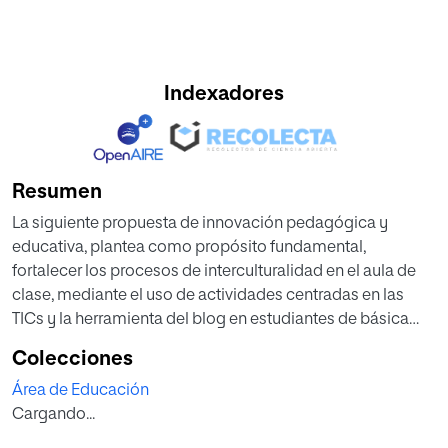
Indexadores
Resumen
La siguiente propuesta de innovación pedagógica y
educativa, plantea como propósito fundamental,
fortalecer los procesos de interculturalidad en el aula de
clase, mediante el uso de actividades centradas en las
TICs y la herramienta del blog en estudiantes de básica
secundaria. En este sentido, el trabajo plantea un
Colecciones
acercamiento y análisis relacionado con elementos
Área de Educación
teóricos tales como la multiculturalidad, la
Cargando...
interculturalidad y el uso de las TICs en la educación.
Teniendo en cuenta esto, los procesos planificados en