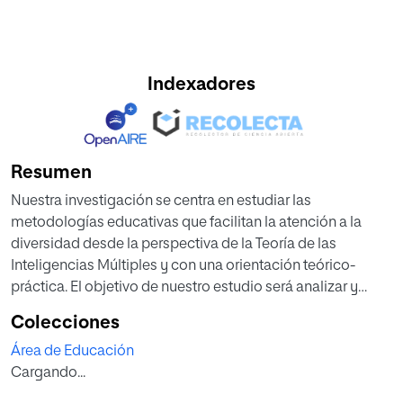
Indexadores
Resumen
Nuestra investigación se centra en estudiar las
metodologías educativas que facilitan la atención a la
diversidad desde la perspectiva de la Teoría de las
Inteligencias Múltiples y con una orientación teórico-
práctica. El objetivo de nuestro estudio será analizar y
seleccionar aquellas metodologías educativas que
Colecciones
facilitan la atención a la diversidad dentro del aula, así
Área de Educación
como analizar el marco que ofrece la Teoría de las
Cargando...
Inteligencias Múltiples para atender a la diversidad. A partir
de estos conocimientos elaboraremos un cuestionario