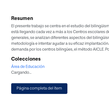
Resumen
El presente trabajo se centra en el estudio del biling
está llegando cada vez a más a los Centros escolares d
generales, se analizan diferentes aspectos del bilingüis
metodología e intentar ayudar a su eficaz implantación.
demanda por los centros bilingües, el método AICLE. Por 
método de encuesta, analizando las opiniones de los pr
Colecciones
como objetivo el análisis tanto de la enseñanza biling
Área de Educación
acerca del bilingüismo. El trabajo muestra en su conclu
Cargando...
en lengua inglesa que en castellano, así como una valo
parte de los docentes de lengua extranjera que por los
Página completa del ítem