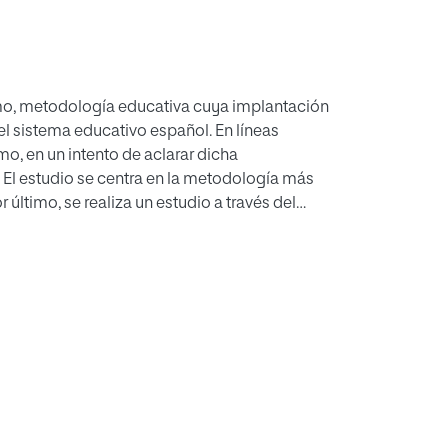
üismo, metodología educativa cuya implantación
el sistema educativo español. En líneas
mo, en un intento de aclarar dicha
 El estudio se centra en la metodología más
último, se realiza un estudio a través del
ofesionales educativos. Este estudio, tiene
üe como de las opiniones de los docentes
sión, un mayor nivel de objetivos alcanzados
ración más positiva sobre el bilingüismo por
 docentes de lengua materna.