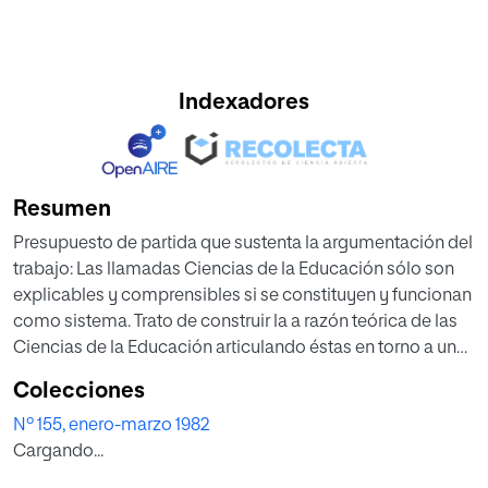
Indexadores
Resumen
Presupuesto de partida que sustenta la argumentación del
trabajo: Las llamadas Ciencias de la Educación sólo son
explicables y comprensibles si se constituyen y funcionan
como sistema. Trato de construir la a razón teórica de las
Ciencias de la Educación articulando éstas en torno a un
modelo jerárquico en el que la Didáctica (Teoría del
Colecciones
Currículum) viene a ser el núcleo central desde el cual se
Nº 155, enero-marzo 1982
debe organizar el currículo universitario en función de la
Cargando...
formación de los futuros educadores.