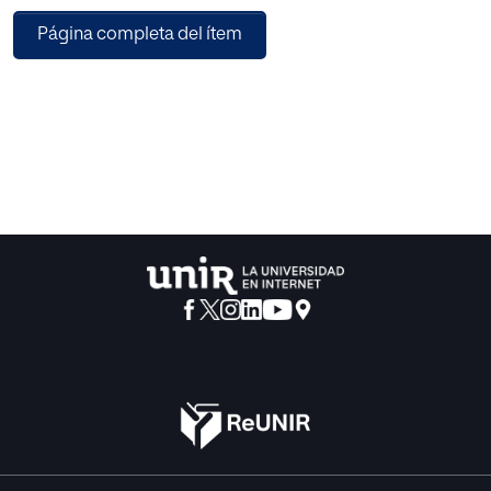
los datos se llevó a cabo realizando un análisis descriptivo
Página completa del ítem
y univariante de medidas de tendencia central (medias y
desviaciones típicas): en primer lugar para obtener una
valoración media de cada criterio, y en segundo lugar para
obtener la puntuación media para cada una de las
WebQuest seleccionadas. Considerando la media general
obtenida de todos los criterios, éstos se cumplen de forma
moderada. En cuanto a la valoración de recursos, se
agruparon por nivel educativo y posteriormente por área,
resultando mejor valorados los destinados a Educación
Secundaria y contenidos relacionados con la Química y la
Biología. A la vista de los resultados obtenidos se realiza
una propuesta de guía orientativa para un docente que
quiera aplicar una WebQuest en su aula de Biología y
Geología. En base a sus ventajas e inconvenientes,
podemos decir que la utilización de la WebQuest como
recurso educativo plantea multitud de posibilidades para
el docente de la especialidad de Biología y Geología.