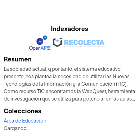
Indexadores
Resumen
La sociedad actual, y por tanto, el sistema educativo
presente, nos plantea la necesidad de utilizar las Nuevas
Tecnologías de la Información y la Comunicación (TIC).
Como recurso TIC encontramos la WebQuest, herramienta
de investigación que se utiliza para potenciar en las aulas
la transformación de información en conocimiento. El
Colecciones
objetivo de este estudio es analizar el uso de las
Área de Educación
WebQuest como recurso educativo. Para ello, se valoraron
Cargando...
una muestra de recursos WebQuest existentes en la Red,
relacionados con la Biología y Geología. El tratamiento de