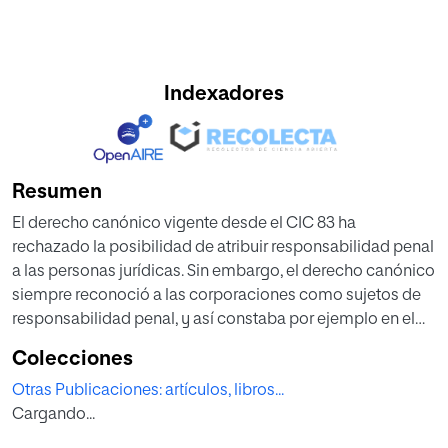
Indexadores
Resumen
El derecho canónico vigente desde el CIC 83 ha
rechazado la posibilidad de atribuir responsabilidad penal
a las personas jurídicas. Sin embargo, el derecho canónico
siempre reconoció a las corporaciones como sujetos de
responsabilidad penal, y así constaba por ejemplo en el
CIC 17. Por ello, en el presente artículo pretendemos
Colecciones
analizar los fundamentos en virtud de los cuales el
Otras Publicaciones: artículos, libros...
derecho canónico siempre reconoció la responsabilidad
Cargando...
penal corporativa. A tal efecto estudiamos en primer lugar
las fuentes bíblicas en que se destruyen unas ciudades