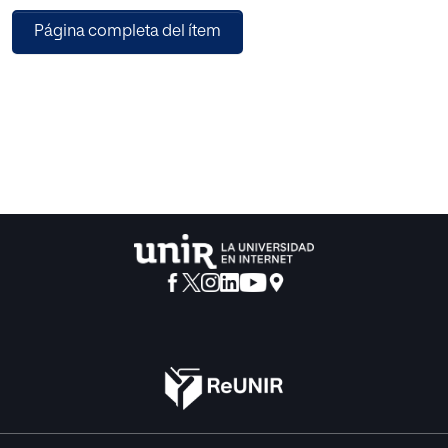
Por esta razón, se ha comenzado con una revisión
Página completa del ítem
bibliográfica que trata la
incorporación de las TIC en general y de la PDI en
particular en el sistema educativo
español. Asimismo, se han analizado las distintas
experiencias que se han llevado a
cabo con la PDI y se han extraído las razones por las
cuales los alumnos se sienten
atraídos por esta herramienta digital. Posteriormente, se ha
desarrollado una
propuesta de intervención que pretende ofrecer una
especie de guía para que los
profesores, en este caso de Tecnología, sean capaces de
cambiar de metodología y de proponer actividades
divertidas y participativas a fin de mejorar los procesos de
enseñanza-aprendizaje de sus alumnos. La propuesta de
intervención realizada es
extrapolable a otras materias. Finalmente, se exponen las