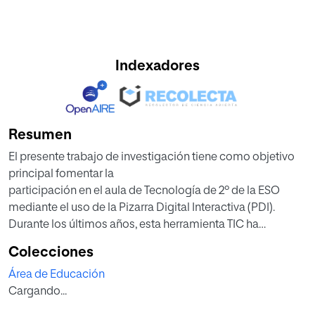
Indexadores
Resumen
El presente trabajo de investigación tiene como objetivo
principal fomentar la
participación en el aula de Tecnología de 2º de la ESO
mediante el uso de la Pizarra Digital Interactiva (PDI).
Durante los últimos años, esta herramienta TIC ha
irrumpido con fuerza en las aulas de Educación
Colecciones
Secundaria Obligatoria, sin
Área de Educación
embargo, no se aprovechan demasiado las inmensas
Cargando...
posibilidades que ofrece a la
hora de motivar e implicar al alumnado.