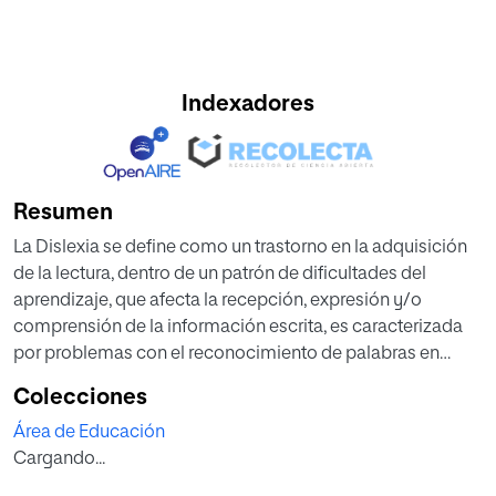
Indexadores
Resumen
La Dislexia se define como un trastorno en la adquisición
de la lectura, dentro de un patrón de dificultades del
aprendizaje, que afecta la recepción, expresión y/o
comprensión de la información escrita, es caracterizada
por problemas con el reconocimiento de palabras en
forma precisa o fluida, deletrear mal y poca capacidad
Colecciones
ortográfica (American Psychiatric Association, 2014).
Área de Educación
Junto a este compromiso fonológico, se ha observado
Cargando...
una relación entre las dificultades en la lectura/escritura y
la activación del lóbulo frontal, que sería concordante con