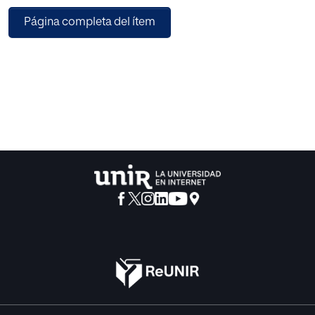
el funcionamiento ejecutivo, entendido este como la
Página completa del ítem
capacidad cognitiva implicada en establecer metas,
diseñar planes, seleccionar las conductas, autorregulación
del comportamiento, flexibilidad en el trabajo
cognoscitivo y la organización de la tarea. Alteraciones en
el funcionamiento ejecutivo asociadas a Dislexia, pueden
empeorar el desempeño escolar de los niños y por ende
su respuesta a los programas de intervención. Objetivo:
Estudiar la relación entre las Funciones Ejecutivas y la
Dislexia evolutiva. Metodología: Para la evaluación de
estas variables se utilizó la batería de Evaluación
Neuropsicológica Infantil (ENI) Matute E., Rosselli M., Ardila
A. (2007), de la cual se aplicaron 6 de los 13 dominios:
Lenguaje Oral, Habilidades Metalinguisticas, Lectura,
Escritura, Atenciòn y Funciones Ejecutivas. Para su analisis
estadistico se empleo un diseño no experimental,
descriptivo, Transversal, de tipo correlacional. Muestra: Se
realizo la evaluacion a 35 niños, entre los 8 y 14 años de