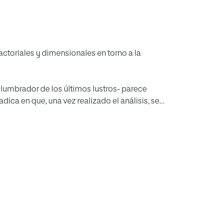
actoriales y dimensionales en torno a la
eslumbrador de los últimos lustros- parece
adica en que, una vez realizado el análisis, se
 los propios resultados con los de otros