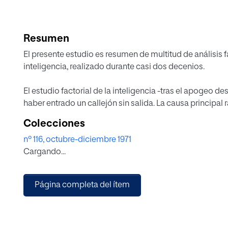
Resumen
El presente estudio es resumen de multitud de análisis f
inteligencia, realizado durante casi dos decenios.
El estudio factorial de la inteligencia -tras el apogeo d
haber entrado un callejón sin salida. La causa principal r
tropieza con la dificultad de conciliar, por vía objetiva,
Colecciones
analistas.
nº 116, octubre-diciembre 1971
Cargando...
Página completa del ítem