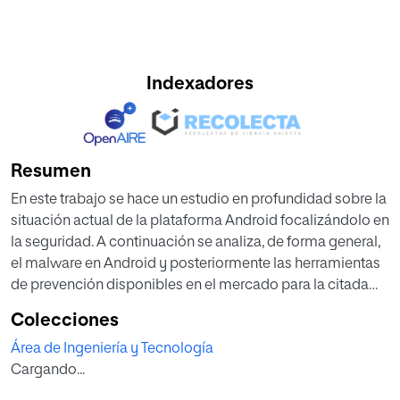
Indexadores
Resumen
En este trabajo se hace un estudio en profundidad sobre la
situación actual de la plataforma Android focalizándolo en
la seguridad. A continuación se analiza, de forma general,
el malware en Android y posteriormente las herramientas
de prevención disponibles en el mercado para la citada
plataforma.
Colecciones
Seguidamente, nos centramos en el objetivo principal del
Área de Ingeniería y Tecnología
trabajo. Hacer una evaluación sobre las herramientas de
Cargando...
prevención existentes en el mercado y determinar si son
eficaces contra el malware, además de comprobar cómo