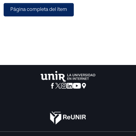
afectan al rendimiento del dispositivo. En esta parte del
Página completa del ítem
trabajo se hace una selección del malware a testear,
intentando que éste sea representativo de la gran variedad
que hay. Para continuar, se hace lo mismo con las
herramientas de prevención y, seguidamente se hacen los
test comprobando la efectividad de las herramientas y
mostrando los resultados obtenidos de las pruebas
realizadas. El trabajo concluye con una guía de buenas
prácticas de seguridad, conclusiones y trabajo futuro.