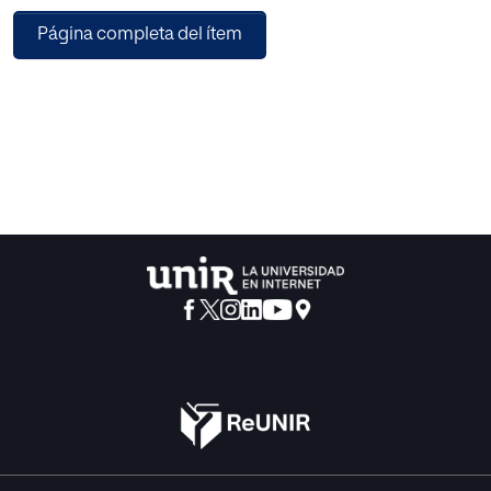
Se empieza por analizar el constructivismo, paradigma
Página completa del ítem
educativo que da
protagonismo principal al alumno, que mediante los
conocimientos previos es capaz
de adquirir conocimientos nuevos en un entorno que
interese al alumno.
Se continúa abordando la innovación educativa, algo
esencial en la nueva educación
que busca ideas o mejoras para que los alumnos den
solución a problemas en la
práctica.
De esta manera, trabajamos el Aprendizaje Basado en
Problemas (ABP) desarrollada
con un simulador de navegación, que mediante la
intervención pedagógica va a
conseguir que los alumnos sean capaces de solventar
problemas, para que en su
futuro laboral reaccionen de forma temprana y eficaz para