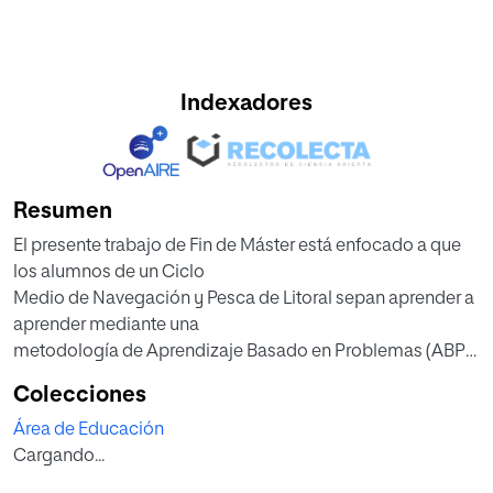
Indexadores
Resumen
El presente trabajo de Fin de Máster está enfocado a que
los alumnos de un Ciclo
Medio de Navegación y Pesca de Litoral sepan aprender a
aprender mediante una
metodología de Aprendizaje Basado en Problemas (ABP)
utilizando como recurso
Colecciones
didáctico un simulador de navegación. Es decir, alcancen
Área de Educación
un aprendizaje
Cargando...
significativo con la guía del profesor y relacionen la teoría
con la práctica.