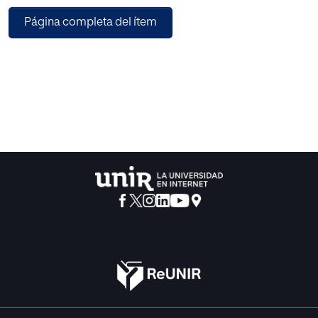
de Bachillerato en un conjunto de Institutos de Educación
Página completa del ítem
Secundaria (I.E.S.) de una comarca de la provincia de
Málaga.
Tras realizar una breve introducción sobre la necesidad de
realizar este trabajo, se planteará el problema objeto de
estudio y se fijarán los objetivos que se pretenden
alcanzar con la realización de esta investigación. Para la
elaboración del marco teórico se realizará un análisis
bibliográfico de las diferentes publicaciones relacionadas
con la materia. Posteriormente se ha realizado un estudio
de campo, a través de la realización de cuestionarios
dirigidos al equipo docente y al alumnado.
Finalmente, basándonos en la búsqueda bibliográfica
realizada y la información extraída de los cuestionarios se
realizarán algunas propuestas para promover la utilización
de las TIC en el aula. Terminamos con un breve resumen de
las conclusiones alcanzadas y la propuesta de posibles
líneas de investigación futuras.