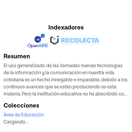
Indexadores
Resumen
El uso generalizado de las llamadas nuevas tecnologías
de la información y la comunicación en nuestra vida
cotidiana es un hecho innegable e imparable, debido a los
continuos avances que se están produciendo es esta
materia. Pero la institución educativa no ha absorbido con
la misma rapidez los avances tecnológicos que están
Colecciones
modificando la sociedad actual.
Área de Educación
El objetivo principal de este Trabajo Fin de Máster (TFM) es
Cargando...
determinar el grado de incorporación de las Tecnologías
de la Información y Comunicación (TIC) durante la etapa