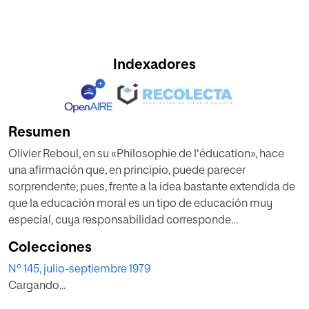
Indexadores
Resumen
Olivier Reboul, en su «Philosophie de l'éducation», hace
una afirmación que, en principio, puede parecer
sorprendente; pues, frente a la idea bastante extendida de
que la educación moral es un tipo de educación muy
especial, cuya responsabilidad corresponde
fundamentalmente a la familia y a la Iglesia, él afirma que
Colecciones
toda educación es moral, de tal manera que «la educación
Nº 145, julio-septiembre 1979
moral no es en el fondo otra cosa que la misma
Cargando...
educación».