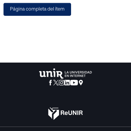
En efecto, si pensamos un poco en los argumentos que
Página completa del ítem
nuestro autor maneja, nos daremos cuenta de que su
afirmación es muy correcta. La educación implica siempre
unos valores que se consideran como objetivos a
alcanzar, y que se han seleccionado como meta educativa
pensando que llevarán al hombre a alcanzar alguna nueva
perfección. Es decir, el definir la educación como el
proceso de formación del hombre, implica siempre una
referencia a unos valores que se consideran formativos,
mientras que se abandonan otros por considerar que no lo
son; y, además, sólo se habla de resultados educativos
cuando el educando realmente lleva a la práctica en su
vida esos valores propuestos.