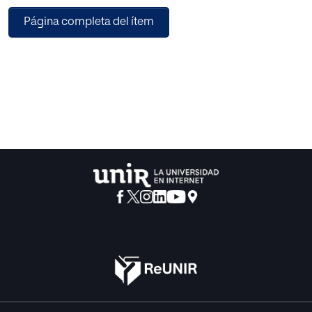
minuciosamente- las herramientas
Página completa del ítem
de marketing político aplicadas en el fanpage de
Facebook del candidato, para contrastar
con los resultados de los comicios oficiales y conocer de
primera mano la interacción,
alcance, ritmo y frecuencia de publicaciones durante los
122 días de campaña.
El objetivo del presente trabajo es también poner en
perspectiva la campaña del ex
candidato Byron Cárdenas en comparación a la del
candidato oficialista Patricio Sánchez, en
cuanto a la formulación de estrategia y engagement en
redes sociales.