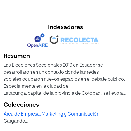
Indexadores
Resumen
Las Elecciones Seccionales 2019 en Ecuador se
desarrollaron en un contexto donde las redes
sociales ocuparon nuevos espacios en el debate público.
Especialmente en la ciudad de
Latacunga, capital de la provincia de Cotopaxi, se llevó a
cabo, por primera vez, un plan de
Colecciones
marketing político por parte del ex candidato y actual
Área de Empresa, Marketing y Comunicación
alcalde de Latacunga, Byron Cárdenas,
Cargando...
cuya estrategia desembocó en una victoria electoral.
Bajo este contexto, la investigación permitirá conocer -