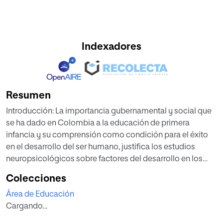
Indexadores
Resumen
Introducción: La importancia gubernamental y social que
se ha dado en Colombia a la educación de primera
infancia y su comprensión como condición para el éxito
en el desarrollo del ser humano, justifica los estudios
neuropsicológicos sobre factores del desarrollo en los
niños de 5 o 6 años vinculados a los hogares infantiles y
Colecciones
primer grado de escolaridad. Objetivo: determinar la
Área de Educación
relación entre el estilo cognitivo impulsividad -
Cargando...
reflexividad y los niveles de desarrollo cognitivo y
psicomotor en niños de 5 y 6 años de edad. Metodología: