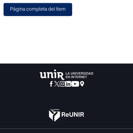
se sigue un diseño no experimental correlacional; se utiliza
Página completa del ítem
el Test de Emparejamiento de Figuras Conocidas 20
(MFF20), de nombre original: “Matching Familiar Figures
Test 20, MFFT 20”, para evaluar el estilo cognitivo
Impulsivo-Reflexivo y el MSCA, Escalas McCarthy de
Aptitudes y Psicomotricidad para niños, para valorar las
habilidades cognitivas y motoras. Resultados: no hay
relación entre niños y niñas con estilo cognitivo impulsivo,
detectados con el MFF20, y el bajo desempeño en el
desarrollo cognitivo y psicomotor medido a partir de la
escala McCarthy. Conclusión: el estilo cognitivo impulsivo
no afecta el desempeño de los niños y las niñas en el test
MacCarthy, por cuanto el estilo no se refiere al desempeño
o a los resultados sino al modo de procesamiento.