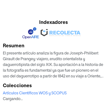
Indexadores
Resumen
El presente artículo analiza la figura de Joseph-Philibert
Girault de Prangey: viajero, erudito orientalista y
daguerrotipista del siglo XIX. Su aportación a la historia de
la fotografía es fundamental ya que fue un pionero en el
uso del daguerrotipo a partir de 1842 en su viaje a Oriente,
viajando por los actuales países de Italia, Malta, Grecia,
Colecciones
Egipto, Turquía, Siria, Palestina, Israel y Líbano. Además, fue
Artículos Científicos WOS y SCOPUS
un gran artista –acuarelista, dibujante–, se interesó por la
Cargando...
botánica y la jardinería y destacó por sus estudios acerca
de la arquitectura islámica y la arqueología en Oriente