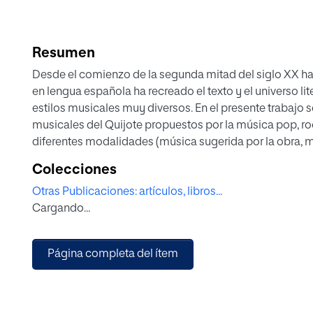
Resumen
Desde el comienzo de la segunda mitad del siglo XX ha
en lengua española ha recreado el texto y el universo lit
estilos musicales muy diversos. En el presente trabajo s
musicales del Quijote propuestos por la música pop, ro
diferentes modalidades (música sugerida por la obra, mú
música y texto) de acuerdo con los criterios empleados 
Colecciones
sobre las recreaciones musicales quijotescas.
Otras Publicaciones: artículos, libros...
Cargando...
Página completa del ítem