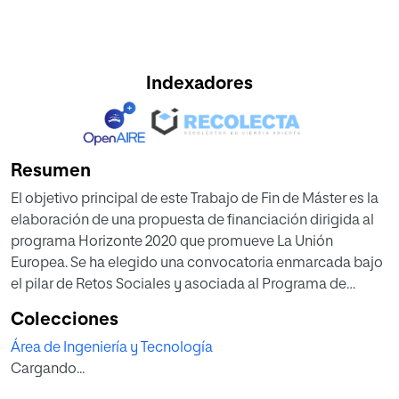
Indexadores
Resumen
El objetivo principal de este Trabajo de Fin de Máster es la
elaboración de una propuesta de financiación dirigida al
programa Horizonte 2020 que promueve La Unión
Europea. Se ha elegido una convocatoria enmarcada bajo
el pilar de Retos Sociales y asociada al Programa de
Trabajo “Transporte inteligente, verde e integrado”.
Colecciones
Para concurrir a esta convocatoria de financiación se
Área de Ingeniería y Tecnología
presenta como idea de proyecto la creación de un
Cargando...
sistema de asistencia al aparcamiento de vehículos en
superficie para zonas urbanas. Está basado en la