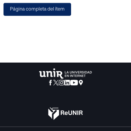
monitorización de las plazas disponibles mediante un
Página completa del ítem
sistema de drones autónomos que enviarán la señal
recibida a un servidor central desde donde se procesará y
se enviará a diferentes aplicaciones (app móvil, paneles
informativos, aplicación web, etc.). La finalidad es que los
ciudadanos puedan aprovecharse de esta información y
les permita ahorrar tiempo en la búsqueda de
aparcamiento, reducir las emisiones y lograr una
movilidad sostenible en las zonas urbanas tal y como
propone el asunto específico de la llamada.