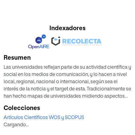
Indexadores
Resumen
Las universidades reflejan parte de su actividad científica y
social en los medios de comunicación, y lo hacen a nivel
local, regional, nacional o internacional, según sea el
interés de la noticia y el target de esta. Tradicionalmente se
han hecho mapas de universidades midiendo aspectos
comunes como la producción científica. En este caso se
Colecciones
propone visualizar cómo las universidades españolas se
Artículos Científicos WOS y SCOPUS
parecen entre sí a través de su presencia en las cabeceras
Cargando...
de prensa nacional, regional y local. Para ello, se analizan
las noticias publicadas en medios impresos españoles en