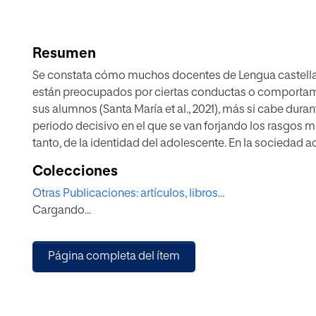
Resumen
Se constata cómo muchos docentes de Lengua castella
están preocupados por ciertas conductas o comportamientos considerados como de riesgo entre
sus alumnos (Santa María et al., 2021), más si cabe dura
periodo decisivo en el que se van forjando los rasgos má
tanto, de la identidad del adolescente. En la sociedad a
confuso y le lleva a refugiarse en sus amigos y en las red
Colecciones
reflejado en la formación de su identidad. En el present
Otras Publicaciones: artículos, libros...
encuentran los docentes de Lengua en el aula y de qué 
Cargando...
«yo» del adolescente, puesto que se trata de una etapa
número de conductas de riesgo (Rosabal et al., 2015, Alo
metodología cuantitativa, se analizará una actividad de 
Página completa del ítem
que se encuentra dentro del Máster Universitario en Edu
Universidad Internacional de La Rioja (UNIR) cursado 
esta actividad los docentes de Lengua describen la co
preocupan de sus alumnos: consumo de drogas, ansieda