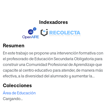
Indexadores
Resumen
En este trabajo se propone una intervención formativa con
el profesorado de Educación Secundaria Obligatoria para
construir una Comunidad Profesional de Aprendizaje que
capacite al centro educativo para atender, de manera más
efectiva, a la diversidad del alumnado y aumentar la
calidad educativa de su proceso de enseñanza-
Colecciones
aprendizaje.
Área de Educación
Para ello se ha elaborado un marco teórico sobre la
Cargando...
equidad en el Sistema Educativo y los retos a los que éste
se enfrenta hoy en día, la figura del orientador educativo