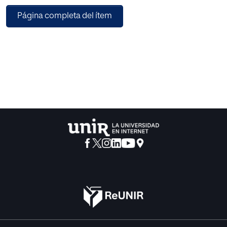
como agente de cambio, promotor de la innovación en el
Página completa del ítem
centro, colaborando estrechamente con el equipo
directivo y las evidencias de las Comunidades
Profesionales de Aprendizaje como medios efectivos
para lograr la plena inclusión educativa y la capacitación
del profesorado mediante su desarrollo profesional
conjunto.
La propuesta de intervención se realiza durante un curso
escolar y adolece de limitaciones de falta de tiempo y de
implementación, pero la prospectiva es muy amplia y las
oportunidades superan las debilidades de la propuesta,
contribuyendo a la capacitación de un equipo docente
capaz de hacer frente a los continuos cambios del sistema
y de la sociedad, y generando una cultura de innovación
en el centro, basada en la investigación y en el aprendizaje
desde la experiencia, construyéndose desde la reflexión
crítica de su propia práctica y aprendiendo de la práctica
conjunta.