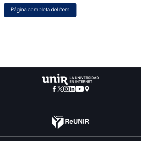
países, y que están generando una serie de movimientos
Página completa del ítem
geopolíticos,
a escala global, que están favoreciendo el surgimiento de
nuevos y determinantes polos de
poder localizados, fundamentalmente, en el continente
euroasiático. Ante este hecho, se
aborda, como consecuencia inmediata, la gestación de un
nuevo orden mundial multipolar
que viene a sustituir al modelo unipolar impulsado por
Estados Unidos y sus aliados tras el
final de la Guerra Fría. Finalmente, el trabajo se adentra,
entre otros, en el estudio de temas
tales como, el posicionamiento de China como referente
global, la influencia que puedan
ejercer los nuevos polos de poder de la escena
internacional, así como, la actitud con la que
Occidente afronta el futuro reparto de poder global, ya
que, estos serán factores