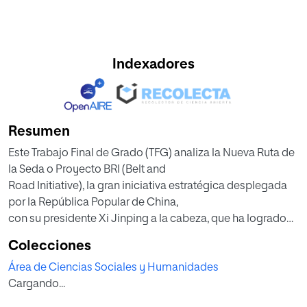
Indexadores
Resumen
Este Trabajo Final de Grado (TFG) analiza la Nueva Ruta de
la Seda o Proyecto BRI (Belt and
Road Initiative), la gran iniciativa estratégica desplegada
por la República Popular de China,
con su presidente Xi Jinping a la cabeza, que ha logrado
convertirse en el proyecto comercial
Colecciones
más ambicioso del siglo XXI. Para ello, se han analizado
Área de Ciencias Sociales y Humanidades
las múltiples gestiones económicas y
Cargando...
diplomáticas emprendidas por el gobierno chino, que ya
han logrado implicar en el macroproyecto a más de 70