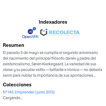
Indexadores
Resumen
El pasado 5 de mayo se cumplía el segundo aniversario
del nacimiento del principal filósofo danés y padre del
existencialismo, Søren Kierkegaard. La variedad de sus
obras y su peculiar estilo —brillante e irónico— no debería
servir para nublar la importancia de sus aportaciones
filosóficas que, a pesar de los años transcurridos, se
Colecciones
mantienen en la mayoría de los casos vigentes. Fue, sobre
Nº 143. Emprender ( junio 2013)
todo, un pensador preocupado por el individuo y por la
Cargando...
existencia auténtica, frente a las sofisticaciones de un
modo de pensar abstracto, alejado de las inquietudes y