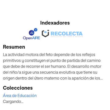
Indexadores
Resumen
La actividad motora del feto depende de los reflejos
primitivos y constituyen el punto de partida del camino
que debe de recorrer el ser humano. El desarrollo motor
del niño/a sigue una secuencia evolutiva que tiene su
origen dentro del útero materno con la aparición de los
reflejos primitivos dando paso a los reflejos posturales y el
Colecciones
control voluntario de las habilidades motrices básicas, y
Área de Educación
después con las habilidades motrices más específicas.
Cargando...
Este trabajo busca dar una aproximación a la terapia que
trabaja los reflejos primitivos y desarrollar una propuesta