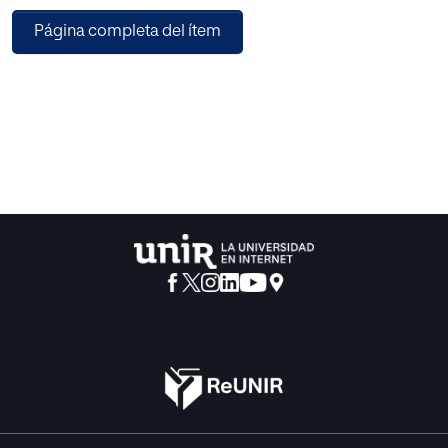
de intervención orientada al segundo ciclo de educación
Página completa del ítem
infantil, formada por un grupo de 21 alumnos/as que
dividiremos en dos grupos para trabajar las sesiones. El
objetivo mejorar sus habilidades motoras, a través de
movimientos rítmicos naturales del bebé que se han
adaptado para ser realizados por niños/as y pretenden
estimular el cerebro, consiguiendo una mejora en las
funciones cerebrales.