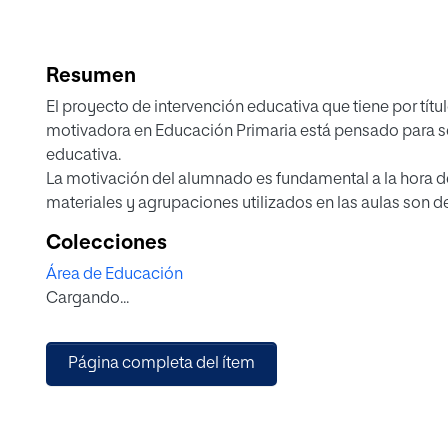
Resumen
El proyecto de intervención educativa que tiene por tí
motivadora en Educación Primaria está pensado para ser
educativa.
La motivación del alumnado es fundamental a la hora de
materiales y agrupaciones utilizados en las aulas son d
La finalidad de este proyecto es la de aumentar la mot
Colecciones
digitales, innovadores, llamativos, actuales y contextu
Área de Educación
alumnado motivado, es un alumnado curioso, con interés
Cargando...
tanto un alumnado que participa de forma más activa, c
En este trabajo Fin de Estudios se diseña un Paisaje de
pertenecientes al área de Ciencias Sociales con el fin d
Página completa del ítem
alumnado, utilizando herramientas digitales ya que form
teniendo en cuenta para su diseño y creación los intere