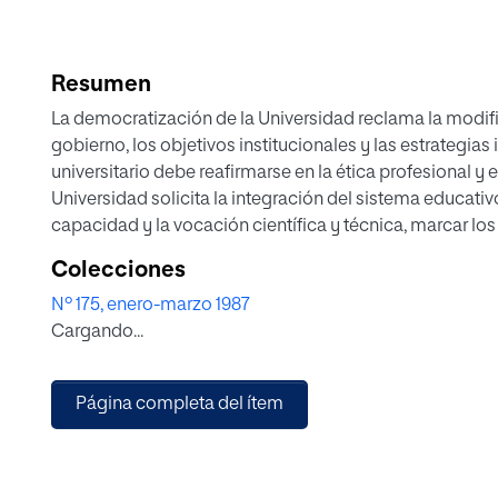
Resumen
La democratización de la Universidad reclama la modif
gobierno, los objetivos institucionales y las estrategias 
universitario debe reafirmarse en la ética profesional y e
Universidad solicita la integración del sistema educativo
capacidad y la vocación científica y técnica, marcar los
Universidad, para cada uno de los alumnos. La estructura 
Colecciones
estudios y la metodología deben estar sujetos a revisi
Nº 175, enero-marzo 1987
adecuadas. Proponemos estos puntos para reflexionar s
Cargando...
estudios de diferenciación, desarrollo de la estructura
garantías para la objetividad en la evaluación. Establece
diferenciación en las actividades de clase, el seminario
Página completa del ítem
los estudiantes, su educación debe ser apoyada en rela
disponibilidad de sistemas informáticos, el trabajo en g
todo lo que pueda conducir al trabajo de investigación. 
Universidad, el profesor, además de la investigación y l