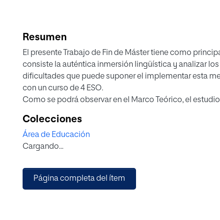
Resumen
El presente Trabajo de Fin de Máster tiene como princip
consiste la auténtica inmersión lingüística y analizar lo
dificultades que puede suponer el implementar esta met
con un curso de 4 ESO.
Como se podrá observar en el Marco Teórico, el estud
perspectiva general con el fin de clarificar dudas termin
Colecciones
progresivamente avanzando hacia el tratamiento de a
Área de Educación
referencia a una serie de autores y fuentes legislativas p
Cargando...
diferentes apartados y delimitar el presente objeto de e
Tras contextualizar la inmersión lingüística a través del
una propuesta didáctica que integre diferentes estrateg
Página completa del ítem
fomenten esta metodología, maximizando para ello la a
cooperativo como hilo conductor de las diferentes sesi
Desafortunadamente en este momento no contamos co
evaluar de forma concreta la efectividad de la presente