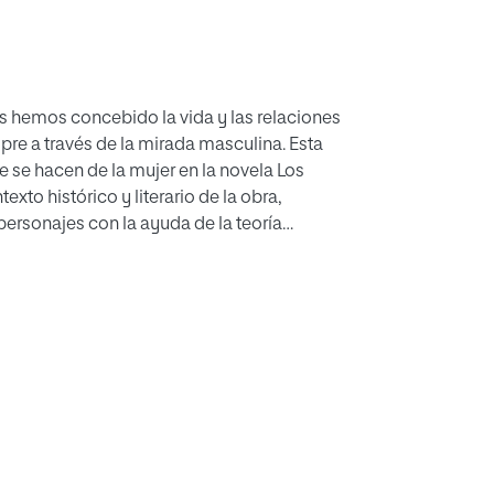
s hemos concebido la vida y las relaciones
mpre a través de la mirada masculina. Esta
 se hacen de la mujer en la novela Los
xto histórico y literario de la obra,
personajes con la ayuda de la teoría
iverso femenino.
s representaciones, clasificadas según la
s diosas griegas, pero que podrían tener
nciden con los imaginarios que
n, la mujer fatal, la madre, la bruja etc., estos
an durante el periodo colonial en el Nuevo
edad y que tan bien se recrean en la novela.