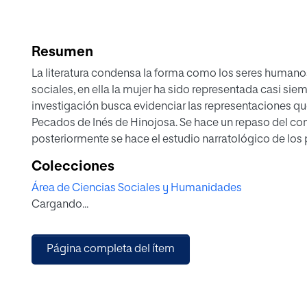
Resumen
La literatura condensa la forma como los seres humano
sociales, en ella la mujer ha sido representada casi sie
investigación busca evidenciar las representaciones que
Pecados de Inés de Hinojosa. Se hace un repaso del conte
posteriormente se hace el estudio narratológico de los 
arquetípica para lograr así la caracterización de ese un
Colecciones
Se logra comprobar cómo hay una universalidad en esta
Área de Ciencias Sociales y Humanidades
propuesta arquetípica de Victoria Schimdt a partir de la
Cargando...
también su correspondencia en otras culturas pues coi
tradicionalmente se han construido de las mujeres: la virge
a su vez concuerdan los imaginarios sobre ellas se tení
Página completa del ítem
Reino de Granada y que determinaban su lugar en la soci