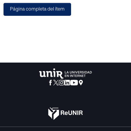
administrativa de la universidad y la presencia del valor
Página completa del ítem
Liderazgo en todo el proceso educativo el mismo que no
tiene la Universidad.
La investigación es de carácter descriptiva por lo cual para
la recolección de datos se utilizó la técnica de
investigación denominada “encuesta”; este instrumento
fue utilizado y aplicado a autoridades, docentes y
estudiantes, para el procesamiento de datos se realizó
utilizando la técnica del vaciado de datos en tablas que
sirvieron para interpretar y elaborar las conclusiones y
recomendaciones.
Después de este análisis se comprobó el nivel de
liderazgo del personal que conforma la Facultad de
Odontología de la UDLA, esta información servirá de
utilidad para mejorar la gestión y liderazgo considerando
los valores institucionales de la universidad.