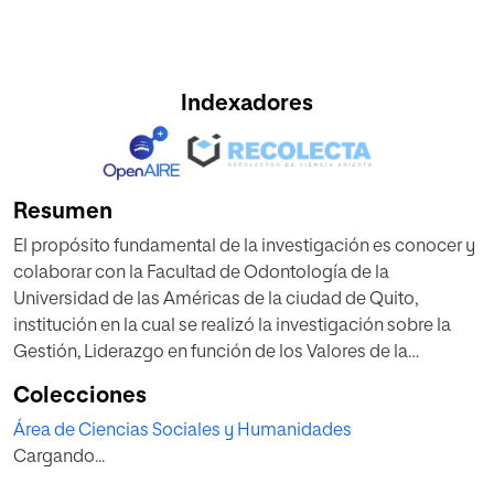
Indexadores
Resumen
El propósito fundamental de la investigación es conocer y
colaborar con la Facultad de Odontología de la
Universidad de las Américas de la ciudad de Quito,
institución en la cual se realizó la investigación sobre la
Gestión, Liderazgo en función de los Valores de la
Universidad. Los resultados obtenidos producto de la
Colecciones
investigación demuestran una mediana gestión del líder
Área de Ciencias Sociales y Humanidades
educativo (profesor universitario) por la presencia de
Cargando...
múltiples procesos legales que cumplir y que hacen que
sea demorado este proceso parte de la gestión