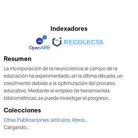
Indexadores
Resumen
La incorporación de la neurociencia al campo de la
educación ha experimentado, en la última década, un
crecimiento debido a la optimización del proceso
educativo. Mediante el empleo de herramientas
bibliométricas, se puede investigar el progreso
conceptual y práctico de Neurodidáctica. El objetivo del
Colecciones
estudio es realizar un mapa de ciencia de Neurodidáctica
Otras Publicaciones: artículos, libros...
para analizar la evolución de dicha categoría a
Cargando...
lo largo los años. Para ello, se emplea el software Vos
Viewer que permite obtener un mapa científico