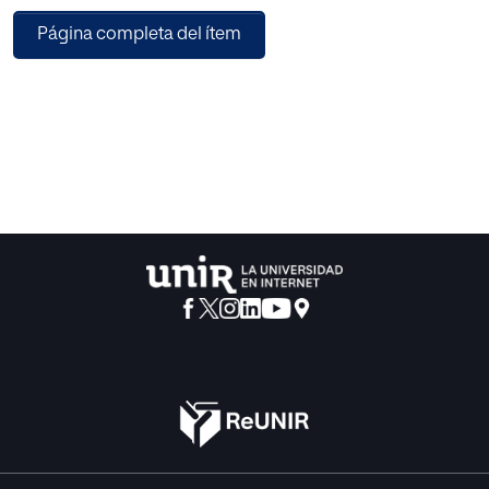
basado en el análisis de co-palabras obtenidas de las
Página completa del ítem
producciones científicas de las bases de datos
Web of Science (WoS) y Scopus. Una muestra de 30
publicaciones entre 1980-2019 se han estudiado.
Los resultados indican el predominio de Proceedings
Paper sobre artículos y capítulos de libro, el idioma
anglosajón mayoritario en los escritos y, las áreas de
temáticas en las que se centra la categoría
Neurodidáctica: educación, neurociencia, aprendizaje,
enseñanza, juego y estudiante.