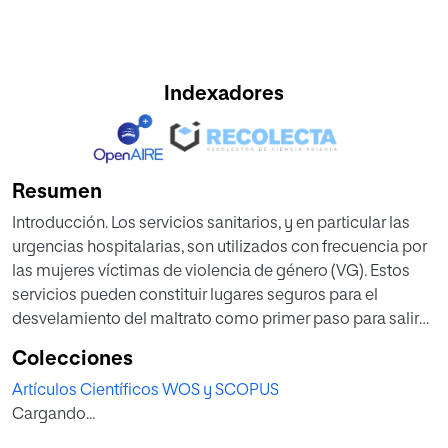
Indexadores
Resumen
Introducción. Los servicios sanitarios, y en particular las
urgencias hospitalarias, son utilizados con frecuencia por
las mujeres víctimas de violencia de género (VG). Estos
servicios pueden constituir lugares seguros para el
desvelamiento del maltrato como primer paso para salir
de la relación violenta. Objetivo. Obtener información
Colecciones
sobre la atención y ayuda que se presta a las mujeres
Artículos Científicos WOS y SCOPUS
víctimas de (VG) en los servicios de urgencias
Cargando...
hospitalarias a través de la exploración de las
percepciones y vivencias de las usuarias del sistema