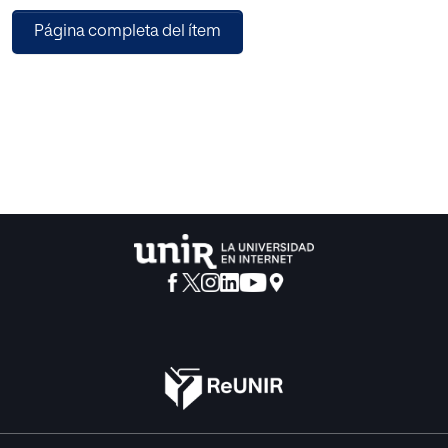
El problema detectado gira en torno al hecho de que son
Página completa del ítem
muy pocas las empresas
que cuentan con trabajadores sociales, por lo que aun con
más motivo se trata de
demostrar la necesidad de su incorporación a las
plantillas para lograr los objetivos de la
Responsabilidad Social Empresarial.
Para ello, en primer lugar, se ha realizado un acercamiento
al tema mediante la
consulta de fuentes bibliográficas que ha permitido
conocer la razón de ser del Trabajo
Social de Empresa, su evolución en nuestro país y la
elaboración de un análisis
conceptual.
En segundo lugar, se ha llevado a cabo una entrevista en
profundidad con una
trabajadora social que presta sus servicios en una
conocida empresa dedicada a la