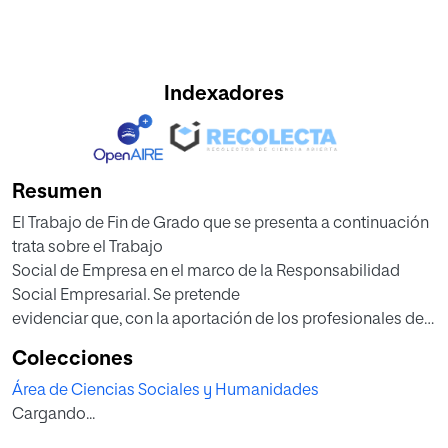
Indexadores
Resumen
El Trabajo de Fin de Grado que se presenta a continuación
trata sobre el Trabajo
Social de Empresa en el marco de la Responsabilidad
Social Empresarial. Se pretende
evidenciar que, con la aportación de los profesionales del
Trabajo Social, se consiguen
Colecciones
en mayor medida los objetivos de las empresas cuyo
Área de Ciencias Sociales y Humanidades
modelo de gestión está basado en la
Cargando...
consecución de un beneficio global, tanto económico
como social.