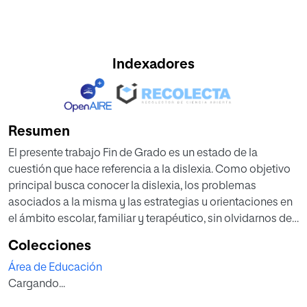
Indexadores
Resumen
El presente trabajo Fin de Grado es un estado de la
cuestión que hace referencia a la dislexia. Como objetivo
principal busca conocer la dislexia, los problemas
asociados a la misma y las estrategias u orientaciones en
el ámbito escolar, familiar y terapéutico, sin olvidarnos de
las NNTT.
Colecciones
Siguiendo la línea de trabajo se puede dividir en tres partes
Área de Educación
fundamentales: en la primera parte se hará un breve
Cargando...
recorrido por la legislación que enmarcaba y actualmente
enmarca las NEE. Posteriormente, en la segunda parte, nos