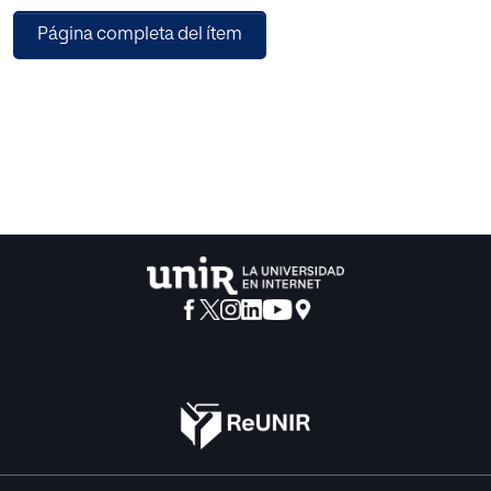
acercaremos de una forma más específica pero holística a
Página completa del ítem
su vez al concepto de dislexia, a su etiología, a las
características de la misma, a la clasificación y a los
problemas o trastornos asociados. Por último, veremos las
diferentes metodologías a adoptar en los ámbitos
anteriormente mencionados y haremos una pequeña
referencia a las NNTT y el software más utilizado en este
campo.