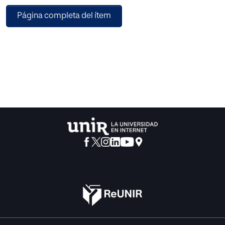
de las instituciones comunitarias.
Página completa del ítem
Partiendo de la necesidad de acercar a los institutos
realidades tan complejas como son las propias
instituciones europeas, el comercio internacional o la
globalización, se plantea un marco teórico estructurado
de lo general a lo particular. Se comienza presentando una
visión global de las metodologías docentes activas y se
va cerrando el foco hasta llegar al modelo de la Unión
Europea, inscrito en la ya mencionada gamificación.
Esta base teórica, constituida a partir de una revisión
bibliográfica de la literatura académica existente, permite
sustentar la propuesta de intervención. Está diseñada en
torno al bloque 6 del currículo de la asignatura (El contexto
internacional de la Economía) y se construye atendiendo a
múltiples variables: competencias clave trabajadas,
contenidos, metodología, secuenciación, evaluación del
alumnado… Igualmente, se proporcionan dos
instrumentos para la valoración de la dinámica planteada.