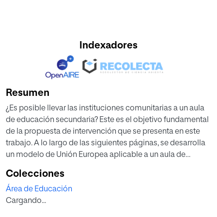
Indexadores
Resumen
¿Es posible llevar las instituciones comunitarias a un aula
de educación secundaria? Este es el objetivo fundamental
de la propuesta de intervención que se presenta en este
trabajo. A lo largo de las siguientes páginas, se desarrolla
un modelo de Unión Europea aplicable a un aula de
Economía de 1º de Bachillerato. La dinámica sugerida se
Colecciones
basa en la metodología de la gamificación y consta de
Área de Educación
cuatro escenarios o contextos económicos en los que los
Cargando...
estudiantes, en grupos de tamaño variable, deberán
representar los intereses de distintos actores en el marco