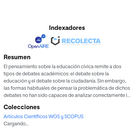
Indexadores
Resumen
El pensamiento sobre la educación cívica remite a dos
tipos de debates académicos: el debate sobre la
educación y el debate sobre la ciudadanía. Sin embargo,
las formas habituales de pensar la problemática de dichos
debates no han sido capaces de analizar correctamente la
relación entre esos dos ámbitos. Así pues, mediante la
Colecciones
ordenación y priorización conceptual que permite el
Artículos Científicos WOS y SCOPUS
análisis morfológico de las ideologías, este trabajo ha
Cargando...
construido unos tipos ideales que permiten dar cuenta de
las diversas maneras de pensar la educación cívica, sin