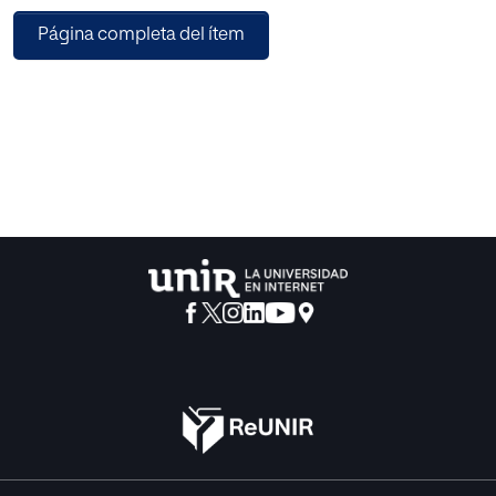
dificultades que los alumnos, la contribución de este
Página completa del ítem
bloque al desarrollo de las competencias básicas regidas
por la ley, y una breve descripción sobre la importancia del
uso de las Tecnologías de la Información y la
Comunicación, profundizando acerca del software de
geometría dinámica GeoGebra que se empleará en la
propuesta didáctica. Otro aspecto importante que
fundamentará la propuesta es el análisis de recursos que
la arquitectura pueda proporcionar a la enseñanza de la
geometría, con un análisis más exhaustivo de su relación
con el entorno y de cómo este recurso ayuda a desarrollar
la competencia cultural y artística. En tercer lugar, se
realiza un estudio de campo para poder confirmar
aspectos teóricos mencionados, a través de una encuesta
realizada a varios profesores acerca de las dificultades
que ellos encuentran en la enseñanza de la geometría, las
que sus alumnos encuentran y los recursos que emplean
en el aula, haciendo especial hincapié en la arquitectura.