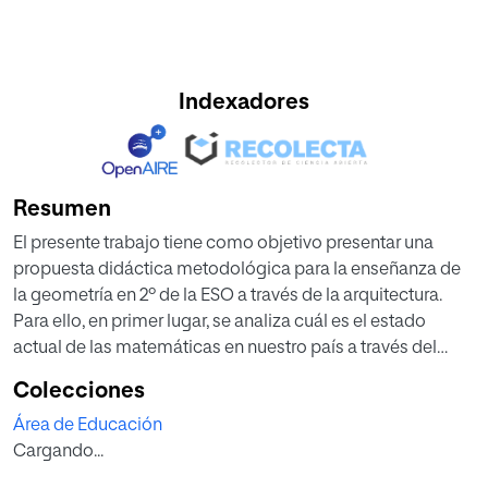
Indexadores
Resumen
El presente trabajo tiene como objetivo presentar una
propuesta didáctica metodológica para la enseñanza de
la geometría en 2º de la ESO a través de la arquitectura.
Para ello, en primer lugar, se analiza cuál es el estado
actual de las matemáticas en nuestro país a través del
estudio de varios informes internacionales y la legislación
Colecciones
educativa, centrándonos en aspectos que motivan el
Área de Educación
presente trabajo, como las competencias básicas. En
Cargando...
segundo lugar, se profundiza en aspectos relativos a los
contenidos del bloque de geometría de los currículos, las