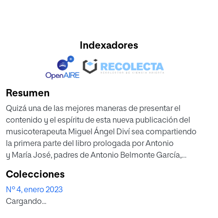
Indexadores
Resumen
Quizá una de las mejores maneras de presentar el
contenido y el espíritu de esta nueva publicación del
musicoterapeuta Miguel Ángel Diví sea compartiendo
la primera parte del libro prologada por Antonio
y María José, padres de Antonio Belmonte García,
músico de 21 años diagnosticado con autismo.
Colecciones
Estas pocas líneas pueden servir perfectamente para
Nº 4, enero 2023
conectar con todo lo que sus páginas ofrecen. Miguel
Cargando...
Ángel Divi escribe desde la experiencia de
acompañamiento