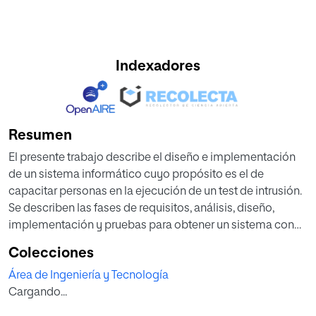
Indexadores
Resumen
El presente trabajo describe el diseño e implementación
de un sistema informático cuyo propósito es el de
capacitar personas en la ejecución de un test de intrusión.
Se describen las fases de requisitos, análisis, diseño,
implementación y pruebas para obtener un sistema con
una infraestructura compuesta por un ambiente virtual y
Colecciones
una aplicación web. Se analizan la adaptabilidad y
Área de Ingeniería y Tecnología
conformidad de los usuarios cuando reciben capacitación
Cargando...
con el sistema. Se concluye que el sistema propuesto
puede ser un refuerzo, apoyo o agregado para aquellas