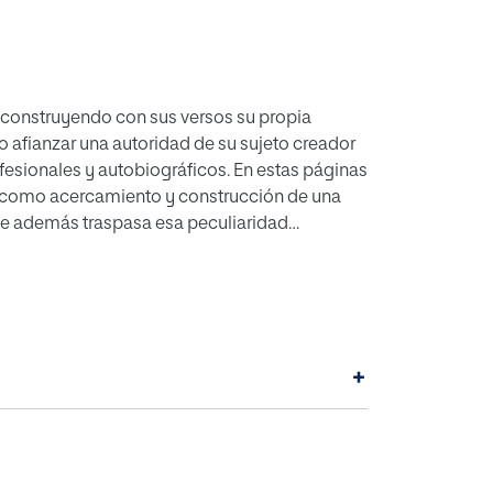
do construyendo con sus versos su propia
 afianzar una autoridad de su sujeto creador
esionales y autobiográficos. En estas páginas
loca como acercamiento y construcción de una
que además traspasa esa peculiaridad
ucción de la identidad autorial desde las
 textos nos permite ampliar todavía más la
iedad contemporánea.
+