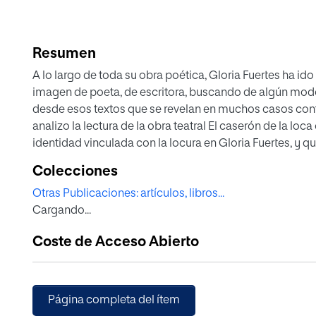
Resumen
A lo largo de toda su obra poética, Gloria Fuertes ha i
imagen de poeta, de escritora, buscando de algún modo
desde esos textos que se revelan en muchos casos conf
analizo la lectura de la obra teatral El caserón de la 
identidad vinculada con la locura en Gloria Fuertes, y 
autorreferencial de su poesía al teatro. La propia constr
Colecciones
lecturas que la escritora hace de su realidad y de otros
Otras Publicaciones: artículos, libros...
configuración de la relevancia de la lectura en la soc
Cargando...
Coste de Acceso Abierto
Página completa del ítem