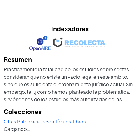
Indexadores
Resumen
Prácticamente la totalidad de los estudios sobre sectas
consideran que no existe un vacío legal en este ámbito,
sino que es suficiente el ordenamiento jurídico actual. Sin
embargo, tal y como hemos planteado la problemática,
sirviéndonos de los estudios más autorizados de las
distintas disciplinas científicas, la progresividad limitante
Colecciones
e incapacitante que constituye la persuasión coercitiva, y
Otras Publicaciones: artículos, libros...
los graves resultados que puede alcanzarse en cada
Cargando...
estado, aconseja, como viene reclamando en los últimos
años parte de la