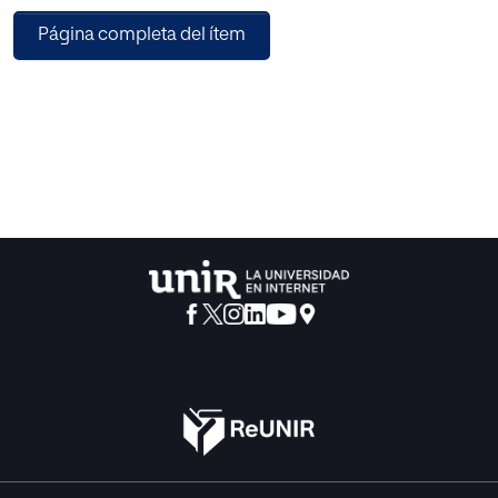
doctrina, la regulación de un delito de «persuasión
Página completa del ítem
coercitiva» en nuestro ordenamiento jurídico, labor que
atrevidamente hemos tratado de realizar en otra parte.
El éxito de estos planteamientos pasa por trasladar los
resultados obtenidos en otras disciplinas a la ciencia
jurídico-penal. Para esto se precisa una labor
comunicativa trasformando los primeros resultados en
conceptos normativos de manera funcional, es decir,
haciendo depender la valoración normativa de las
circunstancias sociales de cada caso. El paradigma del
adepto manipulado como robot o al que se le ha anulado
completamente su capacidad de voluntad no es incierto,
pero dicho planteamiento ha tenido
pocos resultados positivos porque resultaba poco
coherente con los métodos incapacitantes de la voluntad
conocidos por la dogmática penal (narcóticos, hipnosis,
etc.), sin embargo si planteamos la problemática como
una fenomenología progresivamente