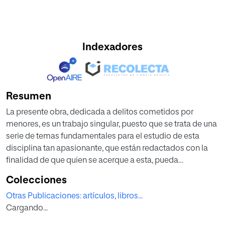
Indexadores
Resumen
La presente obra, dedicada a delitos cometidos por
menores, es un trabajo singular, puesto que se trata de una
serie de temas fundamentales para el estudio de esta
disciplina tan apasionante, que están redactados con la
finalidad de que quien se acerque a esta, pueda
comprobar ya desde las primeras páginas que existe una
Colecciones
íntima conexión entre la vertiente académica y la realidad
Otras Publicaciones: artículos, libros...
que vivimos. Quien lea las páginas de este libro, verá que
Cargando...
muchos de los casos que se tratan harán recordar hechos
reales que invitan a una profunda reflexión. El lector podrá