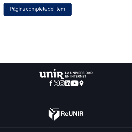
apreciar que la estructura de cada uno de los temas está
Página completa del ítem
pensada para aprender cuestiones que son clave para
comprender con rigor académico lo que supone la
delincuencia cometida por menores y lo que representa
para nuestra sociedad. Y es que los menores y los jóvenes,
no podemos olvidar que en definitiva pertenecen a
nuestro presente, y que son la base de la sociedad del
futuro que todos quisiéramos que fuera más justa, con
menos delitos, y con una vida en pacífica convivencia.