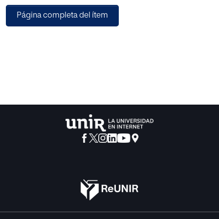
búsqueda bibliográfica
Página completa del ítem
sobre la creatividad, la danza y la relación beneficiosa
entre ambas. La danza tiene un
componente pedagógico útil para trabajar la creatividad.
Finalmente, se ofrece una propuesta de intervención
dividida en 10 sesiones
para trabajar elementos tan importantes como la
consciencia corporal, el ritmo, el
equilibrio, la coordinación, la improvisación;
complementada con un vídeo en donde
visualizar las actividades de movimiento y danza en
acción. Se percibe en las
conclusiones el éxito de los objetivos establecidos y la
prospectiva de cara al futuro.