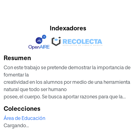
Indexadores
Resumen
Con este trabajo se pretende demostrar la importancia de
fomentar la
creatividad en los alumnos por medio de una herramienta
natural que todo ser humano
posee, el cuerpo. Se busca aportar razones para que la
danza forme parte del proceso de
Colecciones
enseñanza-aprendizaje integrada al resto de áreas,
Área de Educación
fundamentada por la legislación en
Cargando...
los distintos contextos.
Las bases de este estudio se sustentan en una profunda