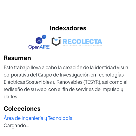
Indexadores
Resumen
Este trabajo lleva a cabo la creación de la identidad visual
corporativa del Grupo de Investigación en Tecnologías
Eléctricas Sostenibles y Renovables (TESYR), así como el
rediseño de su web, con el fin de servirles de impulso y
darles
a conocer dentro del sector.
Colecciones
Para el desarrollo de dicho proyecto se ha realizado una
Área de Ingeniería y Tecnología
búsqueda y documentación previa sobre el sector, para
Cargando...
poseer las competencias y conocimientos necesarios
para