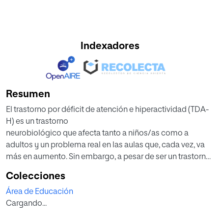
Indexadores
Resumen
El trastorno por déficit de atención e hiperactividad (TDA-
H) es un trastorno
neurobiológico que afecta tanto a niños/as como a
adultos y un problema real en las aulas que, cada vez, va
más en aumento. Sin embargo, a pesar de ser un trastorno
muy común en los centros educativos, su conocimiento
Colecciones
tanto social como por parte de la comunidad educativa,
Área de Educación
no es el deseado para una correcta intervención
Cargando...
pedagógica y un adecuado trato por parte del entorno
social que rodea a estos niños/as. Se ha querido