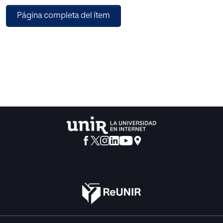
comprobar a través de una investigación y un estudio
Página completa del ítem
teórico, el grado de conocimiento sobre el TDA-H de los
maestros y maestras navarras pertenecientes a la etapa
educativa de Educación Primaria, así como la atención
que se brinda a estos alumnos/as en dicha etapa. Al
mismo tiempo, se ha querido conocer y presentar algunas
de las necesidades de estos alumnos/as y de sus familias
desde el ámbito educativo
Todo ello, ha permitido concluir que hay necesidad de
abordar esta problemática
debidamente, y proponer intervenciones educativas que
abarquen respuestas educativas para las necesidades de
este colectivo.