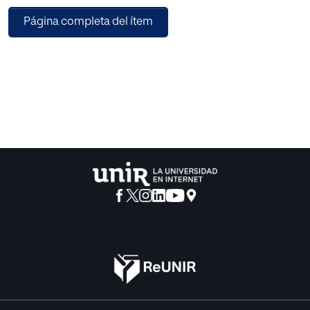
equipos y de equipos en busca de deportistas
Página completa del ítem
individuales. Mediante la aplicación, los usuarios que
buscan compañeros para completar sus equipos pueden
crear eventos a los que se apunten deportistas
individuales, que pueden a su vez buscar y apuntarse a
eventos de otros.
En este documento se presenta una introducción al tema,
una solución al problema, definiendo y planificando un
proyecto que consiste en la creación de un sistema
software. Además, se exponen las diferentes herramientas
utilizadas en el proyecto, los requisitos del sistema y los
casos de uso que obtenemos al realizar la aplicación así
como un manual para comprender fácilmente el
funcionamiento del sistema.