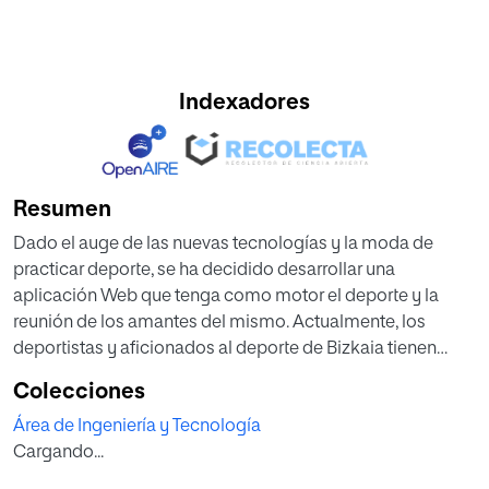
Indexadores
Resumen
Dado el auge de las nuevas tecnologías y la moda de
practicar deporte, se ha decidido desarrollar una
aplicación Web que tenga como motor el deporte y la
reunión de los amantes del mismo. Actualmente, los
deportistas y aficionados al deporte de Bizkaia tienen
problemas para practicar deportes de equipo o en
Colecciones
compañía, ya que muchas veces no cuentan con el
Área de Ingeniería y Tecnología
suficiente número de compañeros para ello.
Cargando...
Como solución a este hecho se ha pensado realizar una
aplicación que reúna deportistas individuales en busca de