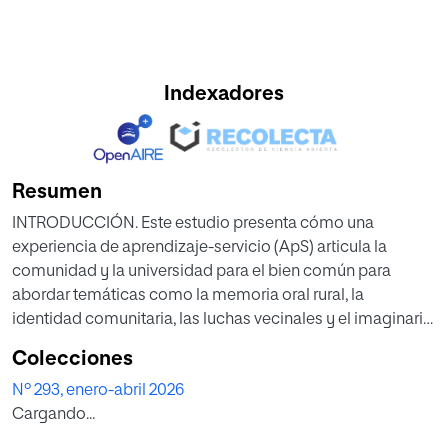
Indexadores
Resumen
INTRODUCCIÓN. Este estudio presenta cómo una
experiencia de aprendizaje-servicio (ApS) articula la
comunidad y la universidad para el bien común para
abordar temáticas como la memoria oral rural, la
identidad comunitaria, las luchas vecinales y el imaginario
infantil del futuro urbano a través de un proyecto
Colecciones
audiovisual. El objetivo fue conocer el papel de la
Nº 293, enero-abril 2026
comunidad y la universidad en dicho proyecto, e
Cargando...
identificar aquellos aspectos que nos hablan de
aprendizajes situados y de la ecología de saberes, que van