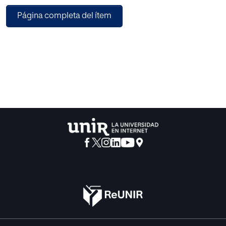
más allá de las competencias propias de los proyectos
Página completa del ítem
ApS. Además, explora los impactos del ApS en el ámbito
de la Educación Social, el cual carece aún de literatura
científica. MÉTODO. Se empleó un enfoque cualitativo, con
un diseño de estudio de caso único y una estrategia
deductiva basada en torno la acción comunitaria y el
aprendizaje-servicio. La recogida de datos incluyó la
observación participante y el análisis documental. El
análisis se estructuró alrededor de cuatro categorías
teóricas: acción comunitaria para el bien común, rol de la
universidad, papel de la comunidad y aprendizajes
generados. RESULTADOS. Los resultados evidencian que la
comunidad y la universidad tienen un papel relevante en la
coconstrucción del conocimiento situado. A través de
procesos dialógicos, se generaron aprendizajes que
trascienden las competencias convencionales, integrando
la memoria, el territorio y la valoración del patrimonio
inmaterial. DISCUSIÓN Y CONCLUSIONES. La experiencia